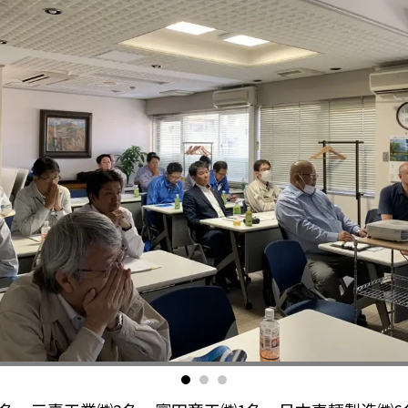
ク
リ
ッ
ク/
タ
ッ
プ
で
閉
じ
る