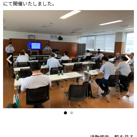
にて開催いたしました。
ク
リ
ッ
ク/
タ
ッ
プ
で
閉