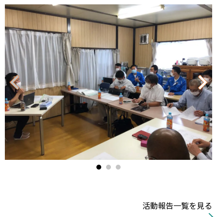
ク
リ
ッ
ク/
タ
ッ
プ
で
閉
活動報告一覧を見る
じ