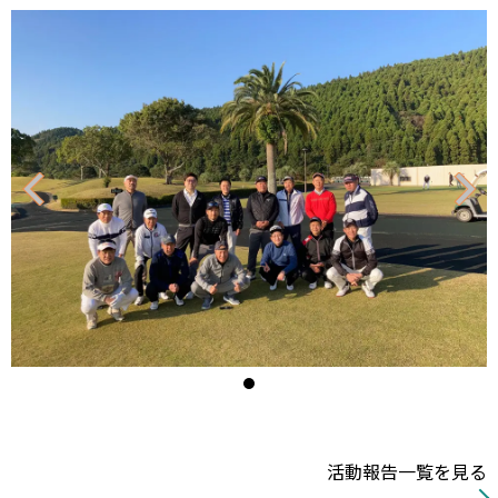
ク
リ
ッ
ク/
タ
ッ
プ
で
閉
活動報告一覧を見る
じ