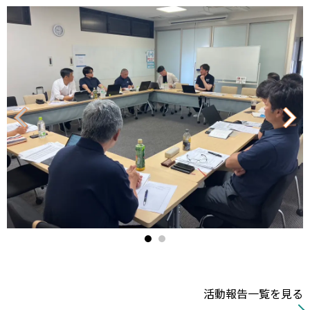
ク
リ
ッ
ク/
タ
ッ
プ
で
閉
活動報告一覧を見る
じ